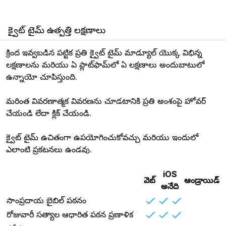
క్వైట్ టైమ్ ఉత్పత్తి లక్షణాలు
క్రింద ఇవ్వబడిన పట్టిక ప్రతి క్వైట్ టైమ్ మాడ్యూల్ యొక్క విభిన్న
లక్షణాలను మరియు ఏ ప్లాట్‌ఫామ్‌లో ఏ లక్షణాలు అందుబాటులో
ఉన్నాయో చూపిస్తుంది.
మరింత వివరణాత్మక వివరణను చూడటానికి ప్రతి అంశంపై హోవర్
చేయండి లేదా క్లిక్ చేయండి.
క్వైట్ టైమ్ ఉచితంగా ఉపయోగించుకోవచ్చు మరియు ఇందులో
ఎలాంటి ప్రకటనలు ఉండవు.
iOS
వెబ్
ఆండ్రాయిడ్
అనేది
సాంప్రదాయ బైబిల్ పఠనం
రోజువారీ సత్యాల ఆధారిత పఠన ప్రణాళిక