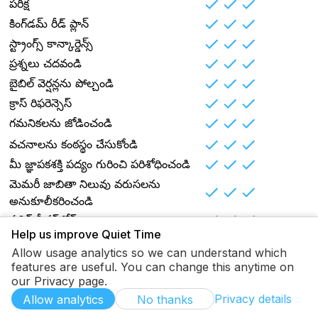
పరీక్ష
కింగ్‌డమ్ రీడ్ ప్లాన్
స్ట్రాంగ్స్ కాన్కార్డెన్స్
ప్రశ్నలు చదవండి
బైబిల్ వెర్షన్లను పోల్చండి
క్రాస్ రిఫరెన్సెస్
గమనికలను జోడించండి
వచనాలను కంఠస్థం చేసుకోండి
మీ జ్ఞాపకశక్తి పద్యం గురించి పరిశోధించండి
మెమరీ జాబితా నిలువు వరుసలను
అనుకూలీకరించండి
పబ్లిక్ లీడర్‌బోర్డ్
Help us improve Quiet Time
ప్రార్థన
Allow usage analytics so we can understand which
ప్రార్థన అభ్యర్థనలు
features are useful. You can change this anytime on
ప్రార్థన అంశాలు
our Privacy page.
ప్రార్థన సమూహాలు
Privacy details
Allow analytics
No thanks
జర్నల్